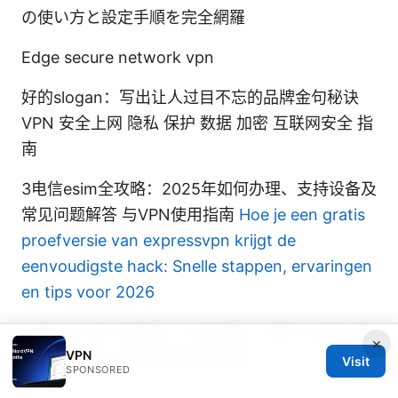
の使い方と設定手順を完全網羅
Edge secure network vpn
好的slogan：写出让人过目不忘的品牌金句秘诀
VPN 安全上网 隐私 保护 数据 加密 互联网安全 指
南
3电信esim全攻略：2025年如何办理、支持设备及
常见问题解答 与VPN使用指南
Hoe je een gratis
proefversie van expressvpn krijgt de
eenvoudigste hack: Snelle stappen, ervaringen
en tips voor 2026
丙烷 sds 全方位指南：安全使用、储存与应急处理
×
VPN
—VPN 安全上网与隐私保护全解
Visit
SPONSORED