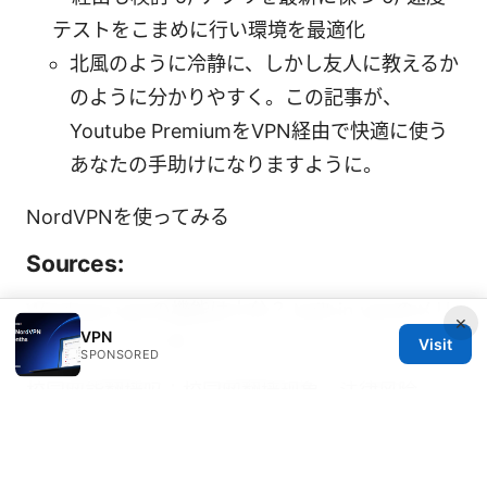
テストをこまめに行い環境を最適化
北風のように冷静に、しかし友人に教えるか
のように分かりやすく。この記事が、
Youtube PremiumをVPN経由で快適に使う
あなたの手助けになりますように。
NordVPNを使ってみる
Sources:
Windows vpnの機能は十分？ built in vpnのメリ
×
VPN
ット・デメリットを
Visit
SPONSORED
校园网能翻墙吗：校园网翻墙现象、法律风险、
VPN选择与合规方法
Nord vpn edge extension
2026年版：vpnはど