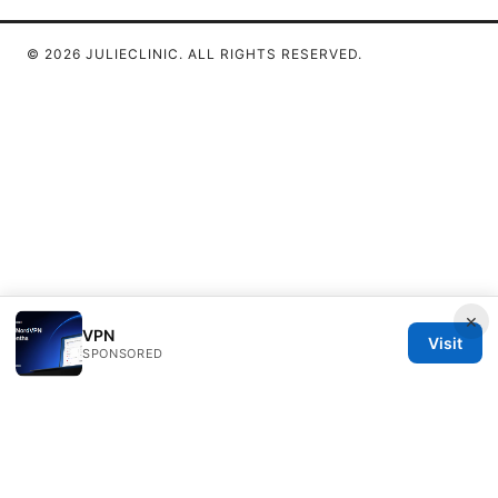
© 2026 JULIECLINIC. ALL RIGHTS RESERVED.
×
VPN
Visit
SPONSORED
Julieclinic Group LLC
100 Deansgate
Manchester, England, M1 1AE
GB