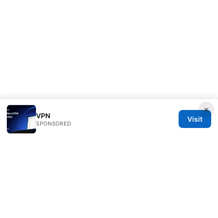
×
VPN
Visit
SPONSORED
Julieclinic Group LLC
100 Deansgate
Manchester, England, M1 1AE
GB
info@julieclinic.com
+44 20 7133 1933
About
Privacy Policy
Terms of Use