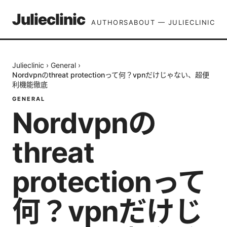
Julieclinic
AUTHORS
ABOUT — JULIECLINIC
Julieclinic
›
General
›
Nordvpnのthreat protectionって何？vpnだけじゃない、超便
利機能徹底
GENERAL
Nordvpnの
threat
protectionって
何？vpnだけじ