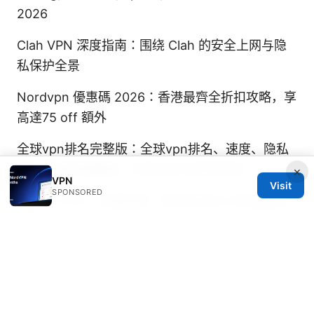
2026
Clah VPN 深度指南：围绕 Clah 的安全上网与隐
私保护全景
Nordvpn 優惠碼 2026：香港最齊全折扣攻略，享
高達75 off 額外
全球vpn排名完整版：全球vpn排名、速度、隐私
保护、服务器覆盖、价格对比与使用场景
×
VPN
Visit
SPONSORED
Aurora VPN：全面指南，提升隐私与上网自由的
最佳实践
Nordvpnの「スタンダード」と「プラ
チナ」？ 現在のプ ランニングと比較ガイド