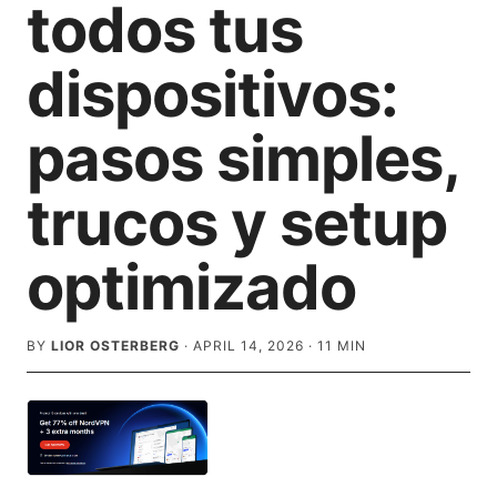
todos tus
dispositivos:
pasos simples,
trucos y setup
optimizado
BY
LIOR OSTERBERG
·
APRIL 14, 2026
·
11
MIN