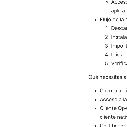
Acceso
aplica.
Flujo de la 
Descar
Instal
Import
Inicia
Verifi
Qué necesitas 
Cuenta act
Acceso a l
Cliente Op
cliente nat
Certificado