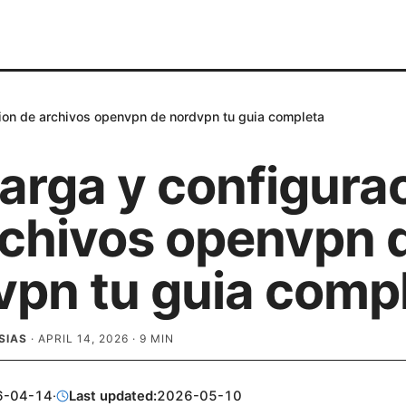
ion de archivos openvpn de nordvpn tu guia completa
arga y configura
rchivos openvpn 
vpn tu guia comp
SIAS
·
APRIL 14, 2026
·
9
MIN
6-04-14
·
Last updated:
2026-05-10