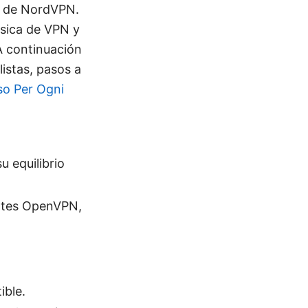
n de NordVPN.
ásica de VPN y
A continuación
istas, pasos a
so Per Ogni
 equilibrio
entes OpenVPN,
ible.