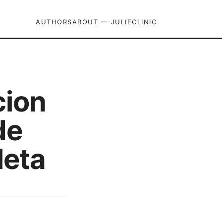
AUTHORS
ABOUT — JULIECLINIC
cion
de
leta