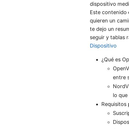
dispositivo me
Este contenido 
quieren un cami
te dejo un resu
seguir y tablas 
Dispositivo
¿Qué es Op
OpenVP
entre 
NordVP
lo que 
Requisitos 
Suscri
Dispos