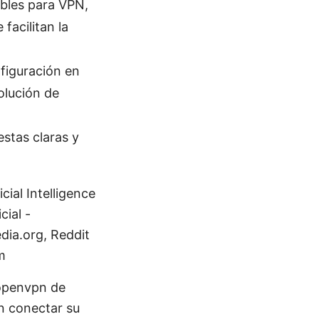
ables para VPN,
facilitan la
nfiguración en
olución de
stas claras y
cial Intelligence
cial -
dia.org, Reddit
m
 openvpn de
n conectar su