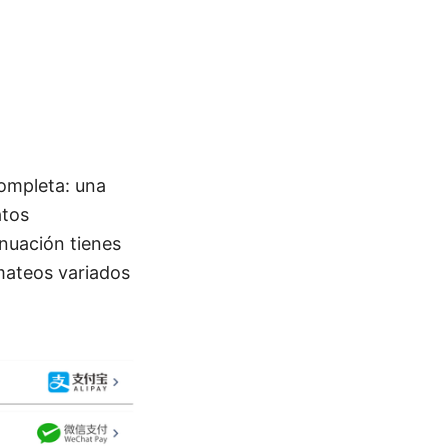
ompleta: una
atos
inuación tienes
mateos variados