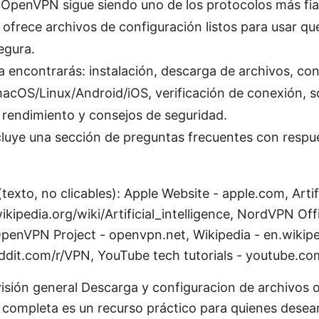
: OpenVPN sigue siendo uno de los protocolos más fi
frece archivos de configuración listos para usar que 
egura.
a encontrarás: instalación, descarga de archivos, co
cOS/Linux/Android/iOS, verificación de conexión, s
 rendimiento y consejos de seguridad.
luye una sección de preguntas frecuentes con respue
(texto, no clicables): Apple Website - apple.com, Artifi
ikipedia.org/wiki/Artificial_intelligence, NordVPN Offi
enVPN Project - openvpn.net, Wikipedia - en.wikipe
ddit.com/r/VPN, YouTube tech tutorials - youtube.co
visión general Descarga y configuracion de archivos
 completa es un recurso práctico para quienes desea