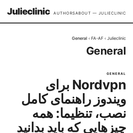
Julieclinic
AUTHORS
ABOUT — JULIECLINIC
General
›
FA-AF
›
Julieclinic
General
GENERAL
Nordvpn برای
ویندوز راهنمای کامل
نصب، تنظیما: همه
چیزهایی که باید بدانید