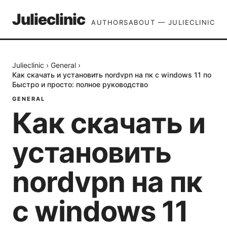
Julieclinic
AUTHORS
ABOUT — JULIECLINIC
Julieclinic
›
General
›
Как скачать и установить nordvpn на пк с windows 11 по
Быстро и просто: полное руководство
GENERAL
Как скачать и
установить
nordvpn на пк
с windows 11